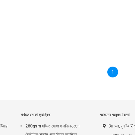
1
সজ্জিত সোফা ফ্যাব্রিক
আমাদের অনুসরণ করো
টিয়ার
260gsm সজ্জিত সোফা ফ্যাব্রিক, হোম
3য় তলা, বুলডিং 7, গ
টেক্সটাইল প্লেইন বোনা লিনেন ফ্যাব্রিক