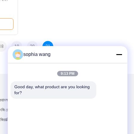
18
19
20
21
sophia wang
9:13 PM
Good day, what product are you looking 
আমাদের মেইল ​​করুন
for?
ুয়াংলং ওয়েলথ সেন্টার,
়াংজি রোড, হাইজৌ
জিয়াক্সিং, ঝেজিয়াং