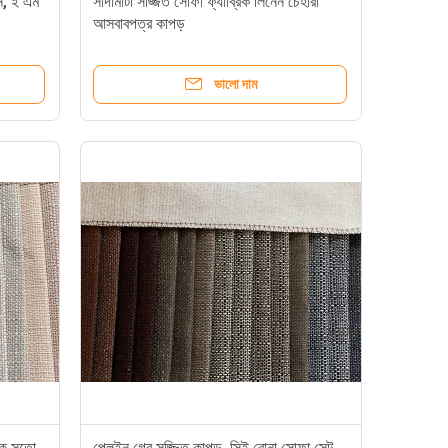
নি, ই এম
সাদামাটা সজ্জিত সোফা ফ্যাব্রিক লিনেন চেহারা
আসবাবপত্র কাপড়
ভালো দাম
েক সুতো
প্লেইন গ্রে সজ্জিত কাপড়, সিই বোনা সোফা সেট