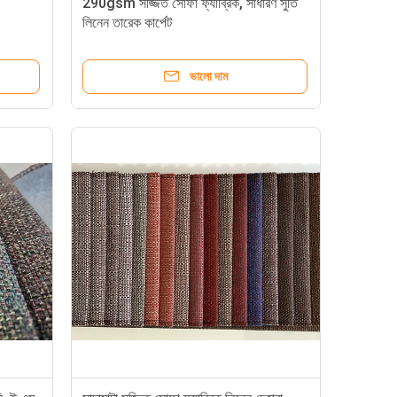
290gsm সজ্জিত সোফা ফ্যাব্রিক, সাধারণ সুতি
লিনেন তারেক কার্পেট
ভালো দাম