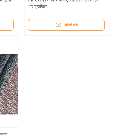
পাট ফ্যাব্রিক
ভালো দাম
 সোফা