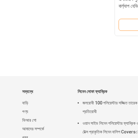
বার্ল্যাপ হে
সম্বন্ধে
লিনেন সোফা ফ্যাব্রিক
বাড়ি
জলরোধী 100 পলিয়েস্টার সজ্জিত তারেক 
পণ্য
প্রতিরোধী
ভিআর শো
ওয়ান সাইড লিনেন পলিয়েস্টার ফ্যাব্রিক
আমাদের সম্পর্কে
টেক্স প্রাকৃতিক লিনেন বালিশ Cover
খবর