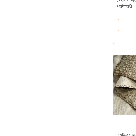
প্রতিরোধী
এসজিএস সুতা