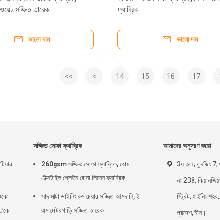
ভিওয়েট সজ্জিত তারেক
ফ্যাব্রিক
ভালো দাম
ভালো দাম
<<
<
14
15
16
17
সজ্জিত সোফা ফ্যাব্রিক
আমাদের অনুসরণ করো
টিয়ার
260gsm সজ্জিত সোফা ফ্যাব্রিক, হোম
3য় তলা, বুলডিং 7, গ
টেক্সটাইল প্লেইন বোনা লিনেন ফ্যাব্রিক
নং 238, কিয়ানজিয
 ওকো
সাদামাটা ডাইনিং রুম চেয়ার সজ্জিত আমদানি, ই
স্ট্রিট, হাইনিং শহর, 
sেকে
এম মোটরগাড়ি সজ্জিত তারেক
প্রদেশ, চীন।