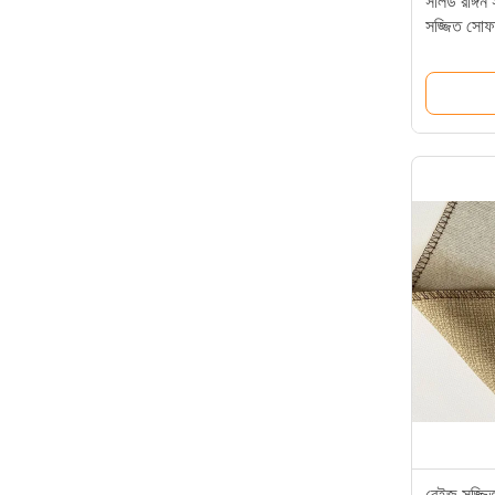
সলিড রঙ্গিন 
সজ্জিত সোফা
বেইজ সজ্জিত