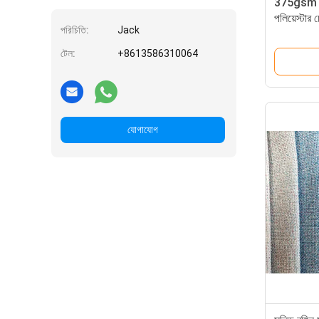
375gsm সুত
পলিয়েস্টার 
পরিচিতি:
Jack
টেল:
+8613586310064
যোগাযোগ