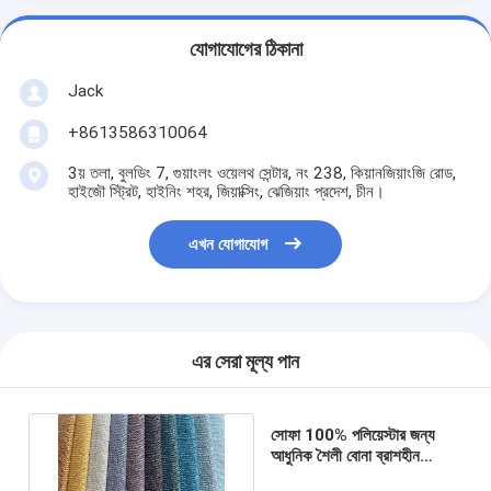
যোগাযোগের ঠিকানা
Jack
+8613586310064
3য় তলা, বুলডিং 7, গুয়াংলং ওয়েলথ সেন্টার, নং 238, কিয়ানজিয়াংজি রোড,
হাইজৌ স্ট্রিট, হাইনিং শহর, জিয়াক্সিং, ঝেজিয়াং প্রদেশ, চীন।
এখন যোগাযোগ
এর সেরা মূল্য পান
সোফা 100% পলিয়েস্টার জন্য
আধুনিক শৈলী বোনা ব্রাশহীন
গৃহসজ্জার সামগ্রী লিনেন প্রিন্ট