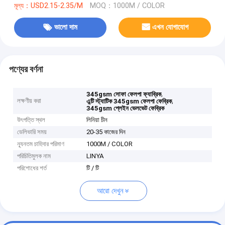
মূল্য：USD2.15-2.35/M
MOQ：1000M / COLOR
ভালো দাম
এখন যোগাযোগ
পণ্যের বর্ণনা
,
345gsm সোফা ফেলপা ফ্যাব্রিক
লক্ষণীয় করা
,
এন্টি স্ট্যাটিক 345gsm ফেলপা ফেব্রিক
345gsm প্লেইন ভেলভেট ফেব্রিক
উৎপত্তি স্থল
লিনিয়া চীন
ডেলিভারি সময়
20-35 কাজের দিন
ন্যূনতম চাহিদার পরিমাণ
1000M / COLOR
পরিচিতিমুলক নাম
LINYA
পরিশোধের শর্ত
টি / টি
আরো দেখুন