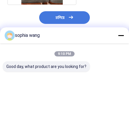
চালিয়ে
sophia wang
প্রস্তাবিত পণ্য
9:10 PM
Good day, what product are you looking for?
জলরোধী মাইক্রোফাইবার সজ্জিত
হোম টেক্সটাইল ফেলপা ফ্যাব্রিক,
100% পলিয়েস্টার ফ
ফ্যাব্রিক হেভিওয়েট 330
360gsm হল্যান্ড ভেলভেট
ফ্যাব্রিক, 250gsm ফ
জিএসএম কোরাল ফ্লস le
ফ্যাব্রিক
ফ্লস ফ্যাব্রিক
ভালো দাম
ভালো দাম
ভালো দাম