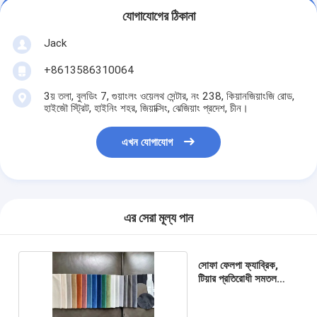
যোগাযোগের ঠিকানা
Jack
+8613586310064
3য় তলা, বুলডিং 7, গুয়াংলং ওয়েলথ সেন্টার, নং 238, কিয়ানজিয়াংজি রোড,
হাইজৌ স্ট্রিট, হাইনিং শহর, জিয়াক্সিং, ঝেজিয়াং প্রদেশ, চীন।
এখন যোগাযোগ
এর সেরা মূল্য পান
সোফা ফেলপা ফ্যাব্রিক,
টিয়ার প্রতিরোধী সমতল
ভেলভেট ফ্যাব্রিক