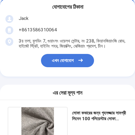
যোগাযোগের ঠিকানা
Jack
+8613586310064
3য় তলা, বুলডিং 7, গুয়াংলং ওয়েলথ সেন্টার, নং 238, কিয়ানজিয়াংজি রোড,
হাইজৌ স্ট্রিট, হাইনিং শহর, জিয়াক্সিং, ঝেজিয়াং প্রদেশ, চীন।
এখন যোগাযোগ
এর সেরা মূল্য পান
সোফা কভারের জন্য গৃহসজ্জার সামগ্রী
লিনেন 100 পলিয়েস্টার সোফা
ফ্যাব্রিক