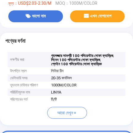
মূল্য：USD$2.03-2.30/M
MOQ：1000M/COLOR
ভালো দাম
এখন যোগাযোগ
পণ্যের বর্ণনা
,
গৃহসজ্জার সামগ্রী 100 পলিয়েস্টার সোফা ফ্যাব্রিক
লক্ষণীয় করা
,
লিনেন 100 পলিয়েস্টার সোফা ফ্যাব্রিক
প্লেইন 100 পলিয়েস্টার সোফা ফ্যাব্রিক
উৎপত্তি স্থল
লিনিয়া চীন
ডেলিভারি সময়
20-35 কার্যদিবস
ন্যূনতম চাহিদার পরিমাণ
1000M/COLOR
পরিচিতিমুলক নাম
LINYA
পরিশোধের শর্ত
টি/টি
আরো দেখুন