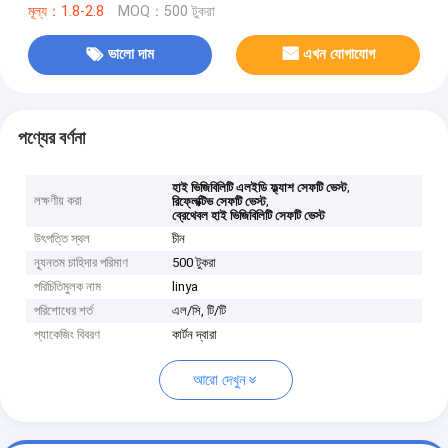
মূল্য：1.8-2.8
MOQ：500 টুকরা
ভালো দাম
এখন যোগাযোগ
পণ্যের বর্ণনা
,
হাই ভিজিবিলিটি এলইডি ফ্ল্যাশ সেফটি ভেস্ট
লক্ষণীয় করা
,
রিফ্লেক্টিভ সেফটি ভেস্ট
ব্রেথেবল হাই ভিজিবিলিটি সেফটি ভেস্ট
উৎপত্তি স্থল
চীন
ন্যূনতম চাহিদার পরিমাণ
500 টুকরা
পরিচিতিমুলক নাম
linya
পরিশোধের শর্ত
এল/সি, টি/টি
প্যাকেজিং বিবরণ
কার্টন দ্বারা
আরো দেখুন