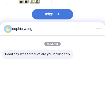
চালিয়ে
sophia wang
প্রস্তাবিত পণ্য
6:22 AM
Good day, what product are you looking for?
রিফ্লেক্টিভ হাই ভিস পিঙ্ক সেফটি
বোনা ফ্যাব্রিক নির্মাণ কাস্টম
ভেস্ট সিই প্রিন্টেড কটন
নিরাপত্তা ন্যস্ত উচ্চ দৃশ্যমানতা
মোটরসাইকেল রানিং রাইডিং
জ্যাকেট পোশাক প্রতিফলিত
ট্রাইব মেশ
ভালো দাম
ভালো দাম