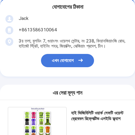
যোগাযোগের ঠিকানা
Jack
+8613586310064
3য় তলা, বুলডিং 7, গুয়াংলং ওয়েলথ সেন্টার, নং 238, কিয়ানজিয়াংজি রোড,
হাইজৌ স্ট্রিট, হাইনিং শহর, জিয়াক্সিং, ঝেজিয়াং প্রদেশ, চীন।
এখন যোগাযোগ
এর সেরা মূল্য পান
হাই ভিজিবিলিটি ওয়ার্ক সেফটি ওয়েস্ট
ব্রেথেবল রিফ্লেক্টিভ এলইডি ফ্ল্যাশ