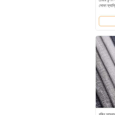
সোফা ফ্যাব্
রঙ্গিন আসবা