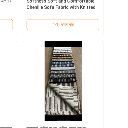
় আপনার
Softness Soft and Comfortable
Chenille Sofa Fabric with Knitted
Line Fabric
ভালো দাম