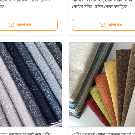
রিক
প্লেইন সলিড চেনিল সোফা ফ্যাব্রিক
ভালো দাম
ভালো দাম
বপত্র গৃহসজ্জার সামগ্রী নরম চেনিল
চেনিল ভেলভেট সোফা গৃহসজ্জার সামগ্রী ক