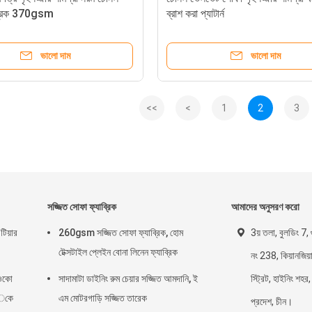
ব্রিক 370gsm
ব্রাশ করা প্যাটার্ন
ভালো দাম
ভালো দাম
<<
<
1
2
3
সজ্জিত সোফা ফ্যাব্রিক
আমাদের অনুসরণ করো
টিয়ার
260gsm সজ্জিত সোফা ফ্যাব্রিক, হোম
3য় তলা, বুলডিং 7, গ
টেক্সটাইল প্লেইন বোনা লিনেন ফ্যাব্রিক
নং 238, কিয়ানজিয
 ওকো
সাদামাটা ডাইনিং রুম চেয়ার সজ্জিত আমদানি, ই
স্ট্রিট, হাইনিং শহর, 
sেকে
এম মোটরগাড়ি সজ্জিত তারেক
প্রদেশ, চীন।