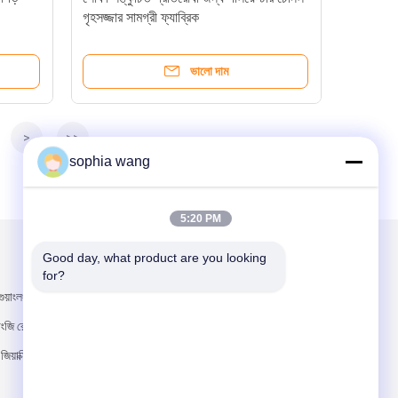
গৃহসজ্জার সামগ্রী ফ্যাব্রিক
ভালো দাম
>
>>
sophia wang
5:20 PM
Good day, what product are you looking 
আমাদের মেইল ​​করুন
for?
ুয়াংলং ওয়েলথ সেন্টার,
়াংজি রোড, হাইজৌ
জিয়াক্সিং, ঝেজিয়াং