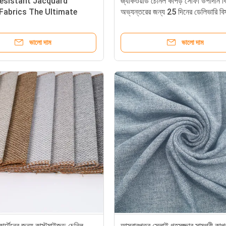
Resistant Jacquard
জ্যাকওয়ার্ড চেনিল কাপড় সোফা উপাদান ব
 Fabrics The Ultimate
অভ্যন্তরের জন্য 25 দিনের ডেলিভারি বি
for Luxurious Home
ভালো দাম
ভালো দাম
 কার্টেনের জন্য কাস্টমাইজড চেনিল
আসবাবপত্র সেলাই গৃহসজ্জার সামগ্রী কাপ