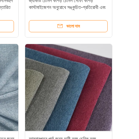
িলাসবহুল
জ্যাকার্ড চেনিল কাপড় চেনিল সোফা কাপড়
স্তারিত
কাস্টমাইজেশন অনুরোধে সঙ্কুচিত-প্রতিরোধী এবং
নরমতা কাস্টমাইজেশনের সাথে
ভালো দাম
ড়ের জন্য
আসবাবপত্র পর্দা জন্য ভারী নরম চেনিল নরম