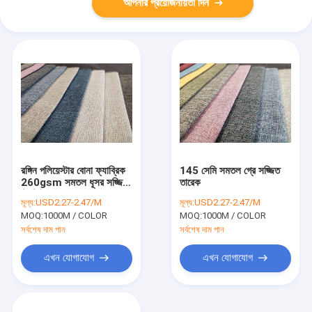
আপনার প্রয়োজনীয়তা দিন
রঙ্গিন পলিয়েস্টার বোনা ফ্যাব্রিক
145 সেমি সমতল গ্রে সজ্জিত
260gsm সমতল ধূসর সজ্জিত
তারেক
টেক্সটাইল
মূল্য:
USD2.27-2.47/M
মূল্য:
USD2.27-2.47/M
MOQ:
1000M / COLOR
MOQ:
1000M / COLOR
সর্বশেষ দাম পান
সর্বশেষ দাম পান
এখন যোগাযোগ
এখন যোগাযোগ