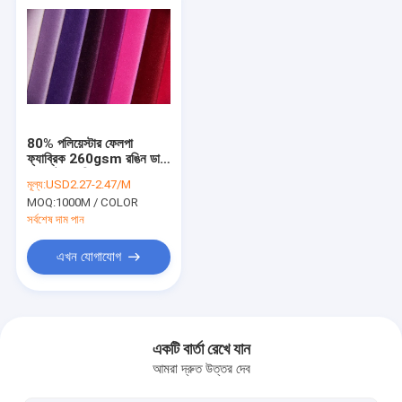
80% পলিয়েস্টার ফেলপা
ফ্যাব্রিক 260gsm রঙিন ডাই
ভেলভেট ফ্যাব্রিক
মূল্য:
USD2.27-2.47/M
MOQ:
1000M / COLOR
সর্বশেষ দাম পান
এখন যোগাযোগ
বাড়ি
পণ্য
একটি বার্তা রেখে যান
আমরা দ্রুত উত্তর দেব
ভিডিও