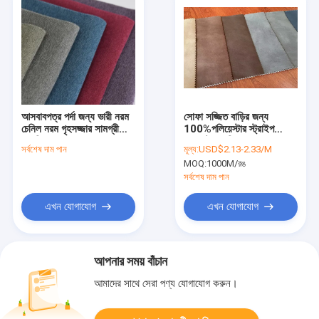
আসবাবপত্র পর্দা জন্য ভারী নরম
সোফা সজ্জিত বাড়ির জন্য
চেনিল নরম গৃহসজ্জার সামগ্রী
100%পলিয়েস্টার স্ট্রাইপ
ফ্যাব্রিক
ভেলভেট ফ্যাব্রিক 330gsm
সর্বশেষ দাম পান
মূল্য:
USD$2.13-2.33/M
MOQ:
1000M/রঙ
সর্বশেষ দাম পান
এখন যোগাযোগ
এখন যোগাযোগ
আপনার সময় বাঁচান
আমাদের সাথে সেরা পণ্য যোগাযোগ করুন।